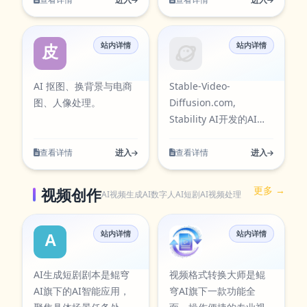
目已在本站AI工具卡片
条目已在本站AI工具卡
的完整流程，适合日常
整流程，适合日常办
商等平台。 电商组图围
像处理，支持元素生
中同步展示，访问入
片中同步展示，访问入
办公、内容创作、学习
公、内容创作、学习研
绕实际使用场景设计，
成、风格扩展与素材优
口：
口：
研究与团队协作等多类
究与团队协作等多类任
站内详情
站内详情
支持从输入到结果的完
化。该工具可通过官方
皮卡智能
Stable-Video-
https://aiapps.kunqiongai.com/#1104。
https://aiapps.kunqiongai.c
任务。在使用过程中可
务。在使用过程中可按
整流程，适合日常办
入口快速访问，并提供
按需求调整参数与输出
需求调整参数与输出方
公、内容创作、学习研
对应图标资源，便于在
AI 抠图、换背景与电商
Stable-Video-
方式，帮助你在保证结
式，帮助你在保证结果
究与团队协作等多类任
工具库中检索与使用。
图、人像处理。
Diffusion.com,
果质量的同时提升执行
质量的同时提升执行效
务。在使用过程中可按
AI文生图围绕实际使用
Stability AI开发的AI模
效率，减少重复操作带
率，减少重复操作带来
需求调整参数与输出方
场景设计，支持从输入
型，用于从静态图像生
来的时间成本。当前条
的时间成本。当前条目
式，帮助你在保证结果
到结果的完整流程，适
成视频,AI model by
查看详情
进入
查看详情
进入
目已在本站AI工具卡片
已在本站AI工具卡片中
质量的同时提升执行效
合日常办公、内容创
Stability AI for
中同步展示，访问入
同步展示，访问入口：
率，减少重复操作带来
作、学习研究与团队协
generating videos
更多 →
视频创作
口：
https://aiapps.kunqiongai.c
AI视频生成
AI数字人
AI短剧
AI视频处理
的时间成本。当前条目
作等多类任务。在使用
from still images. 什么
https://aiapps.kunqiongai.com/#103。
已在本站AI工具卡片中
过程中可按需求调整参
是Stable Video
同步展示，访问入口：
数与输出方式，帮助你
Diffusion？ 稳定视频扩
站内详情
站内详情
AI生成短剧剧本
视频格式转换
https://aiapps.kunqiongai.com/ecommerce-
在保证结果质量的同时
散是由Stability AI开发
image。
提升执行效率，减少重
的一种基于AI的模型，
AI生成短剧剧本是鲲穹
视频格式转换大师是鲲
复操作带来的时间成
旨在通过动画化静态图
AI旗下的AI智能应用，
穹AI旗下一款功能全
本。当前条目已在本站
像生成视频。它提供了