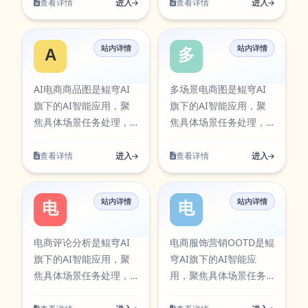
程。面向视觉创作与图
到输出流程。面向营销
查看详情
进入
查看详情
进入
果质量的同时提升执行
的完整流程，适合日常
像处理，支持元素生
与运营场景，支持创意
效率，减少重复操作带
办公、内容创作、学习
成、风格扩展与素材优
生成、内容优化与策略
来的时间成本。当前条
研究与团队协作等多类
站内详情
站内详情
化。该工具可通过官方
分析。该工具可通过官
AI电商商品图
多场景电商图
目已在本站AI工具卡片
任务。在使用过程中可
入口快速访问，并提供
方入口快速访问，并提
中同步展示，访问入
按需求调整参数与输出
对应图标资源，便于在
供对应图标资源，便于
AI电商商品图是鲲穹AI
多场景电商图是鲲穹AI
口：
方式，帮助你在保证结
工具库中检索与使用。
在工具库中检索与使
旗下的AI智能应用，聚
旗下的AI智能应用，聚
https://aiapps.kunqiongai.com/multi-
果质量的同时提升执行
电商组图围绕实际使用
用。 电商服饰营销
焦具体场景任务处理，
焦具体场景任务处理，
scene-ecommerce。
效率，减少重复操作带
场景设计，支持从输入
OOTD围绕实际使用场景
提供清晰的输入到输出
提供清晰的输入到输出
来的时间成本。当前条
到结果的完整流程，适
设计，支持从输入到结
流程。面向视觉创作与
流程。面向视觉创作与
查看详情
进入
查看详情
进入
目已在本站AI工具卡片
合日常办公、内容创
果的完整流程，适合日
图像处理，支持元素生
图像处理，支持元素生
中同步展示，访问入
作、学习研究与团队协
常办公、内容创作、学
成、风格扩展与素材优
成、风格扩展与素材优
口：
作等多类任务。在使用
习研究与团队协作等多
站内详情
站内详情
化。该工具可通过官方
化。该工具可通过官方
电商评论分析
电商服饰营销O
https://aiapps.kunqiongai.c
过程中可按需求调整参
类任务。在使用过程中
入口快速访问，并提供
入口快速访问，并提供
数与输出方式，帮助你
可按需求调整参数与输
对应图标资源，便于在
对应图标资源，便于在
电商评论分析是鲲穹AI
电商服饰营销OOTD是鲲
在保证结果质量的同时
出方式，帮助你在保证
工具库中检索与使用。
工具库中检索与使用。
旗下的AI智能应用，聚
穹AI旗下的AI智能应
提升执行效率，减少重
结果质量的同时提升执
AI电商商品图围绕实际
多场景电商图围绕实际
焦具体场景任务处理，
用，聚焦具体场景任务
复操作带来的时间成
行效率，减少重复操作
使用场景设计，支持从
使用场景设计，支持从
提供清晰的输入到输出
处理，提供清晰的输入
本。当前条目已在本站
带来的时间成本。当前
输入到结果的完整流
输入到结果的完整流