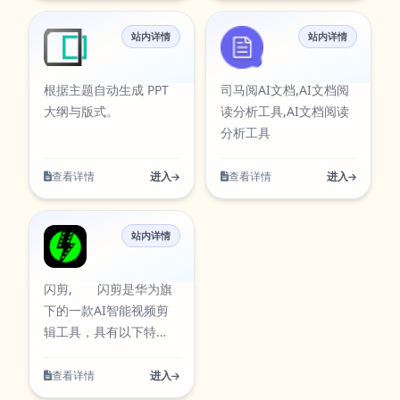
站内详情
站内详情
秒出PPT
司马阅
根据主题自动生成 PPT
司马阅AI文档,AI文档阅
大纲与版式。
读分析工具,AI文档阅读
分析工具
查看详情
进入
查看详情
进入
站内详情
闪剪
闪剪, 闪剪是华为旗
下的一款AI智能视频剪
辑工具，具有以下特
点： 1、快速剪
辑：用户只需要将自己
查看详情
进入
的素材导入到应用中，