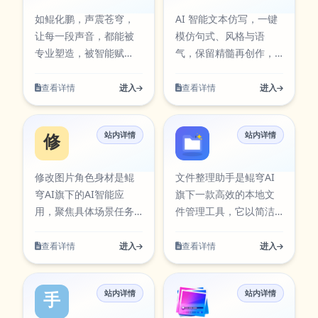
AI工具卡片中同步展
习研究与团队协作等多
资源，便于在工具库中
如鲲化鹏，声震苍穹，
AI 智能文本仿写，一键
示，访问入口：
类任务。在使用过程中
检索与使用。 标点符号
让每一段声音，都能被
模仿句式、风格与语
https://tool.kunqiongai.com。
可按需求调整参数与输
检查围绕实际使用场景
专业塑造，被智能赋
气，保留精髓再创作，
出方式，帮助你在保证
设计，支持从输入到结
能。一款集专业处理与
文笔自然统一，适配文
结果质量的同时提升执
果的完整流程，适合日
智能优化于一体的全能
案、写作、排版等多种
查看详情
进入
查看详情
进入
行效率，减少重复操作
常办公、内容创作、学
音频工作站。 音频处理
场景。 文本仿写围绕实
带来的时间成本。当前
习研究与团队协作等多
大师围绕实际使用场景
际使用场景设计，支持
条目已在本站AI工具卡
类任务。在使用过程中
站内详情
站内详情
设计，支持从输入到结
从输入到结果的完整流
修改图片角色身材
文件在线传输
片中同步展示，访问入
可按需求调整参数与输
果的完整流程，适合日
程，适合日常办公、内
口：
出方式，帮助你在保证
常办公、内容创作、学
容创作、学习研究与团
修改图片角色身材是鲲
文件整理助手是鲲穹AI
https://media.kunqiongai.com。
结果质量的同时提升执
习研究与团队协作等多
队协作等多类任务。在
穹AI旗下的AI智能应
旗下一款高效的本地文
行效率，减少重复操作
类任务。在使用过程中
使用过程中可按需求调
用，聚焦具体场景任务
件管理工具，它以简洁
带来的时间成本。当前
可按需求调整参数与输
整参数与输出方式，帮
处理，提供清晰的输入
直观的界面和强大的批
条目已在本站AI工具卡
出方式，帮助你在保证
助你在保证结果质量的
到输出流程。面向视觉
量处理能力，帮你解决
查看详情
进入
查看详情
进入
片中同步展示，访问入
结果质量的同时提升执
同时提升执行效率，减
创作与图像处理，支持
日常文件管理的各类痛
口：
行效率，减少重复操作
少重复操作带来的时间
元素生成、风格扩展与
点，不仅能一键提取文
https://aiapps.kunqiongai.c
带来的时间成本。当前
成本。当前条目已在本
站内详情
站内详情
素材优化。该工具可通
件或文件夹的路径、名
手持商品宣传视频
图片批量处理
条目已在本站AI工具卡
站AI工具卡片中同步展
过官方入口快速访问，
称、大小等信息并导出