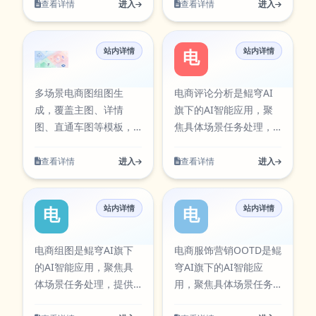
在线编辑、导出
合。 AI人像重绘围绕实
查看详情
进入
查看详情
进入
SVG/PNG/JPG。
际使用场景设计，支持
从输入到结果的完整流
站内详情
站内详情
程，适合日常办公、内
多场景电商图组图
电商评论分析
容创作、学习研究与团
队协作等多类任务。在
多场景电商图组图生
电商评论分析是鲲穹AI
使用过程中可按需求调
成，覆盖主图、详情
旗下的AI智能应用，聚
整参数与输出方式，帮
图、直通车图等模板，
焦具体场景任务处理，
助你在保证结果质量的
一键套用排版，提升商
提供清晰的输入到输出
同时提升执行效率，减
品视觉效果与店铺转化
流程。支持多步骤内容
查看详情
进入
查看详情
进入
少重复操作带来的时间
率。 多场景电商图组图
生成与结果优化，可用
成本。当前条目已在本
围绕实际使用场景设
于日常创作、办公处理
站AI工具卡片中同步展
站内详情
站内详情
计，支持从输入到结果
与效率提升。该工具可
电商组图
电商服饰营销O
示，访问入口：
的完整流程，适合日常
通过官方入口快速访
https://aitools.kunqiongai.com
办公、内容创作、学习
问，并提供对应图标资
电商组图是鲲穹AI旗下
电商服饰营销OOTD是鲲
painting。
研究与团队协作等多类
源，便于在工具库中检
的AI智能应用，聚焦具
穹AI旗下的AI智能应
任务。在使用过程中可
索与使用。 电商评论分
体场景任务处理，提供
用，聚焦具体场景任务
按需求调整参数与输出
析围绕实际使用场景设
清晰的输入到输出流
处理，提供清晰的输入
方式，帮助你在保证结
计，支持从输入到结果