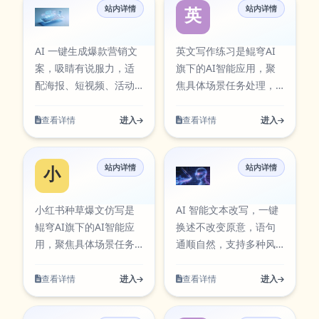
https://aiapps.kunqiongai.com/#73。
成本。当前条目已在本
学习研究与团队协作等
站内详情
站内详情
工具可通过官方入口快
支持从输入到结果的完
营销文案
英文写作练习
站AI工具卡片中同步展
多类任务。在使用过程
速访问，并提供对应图
整流程，适合日常办
示，访问入口：
中可按需求调整参数与
标资源，便于在工具库
公、内容创作、学习研
AI 一键生成爆款营销文
英文写作练习是鲲穹AI
https://aitools.kunqiongai.com/creative-
输出方式，帮助你在保
中检索与使用。 职称论
究与团队协作等多类任
案，吸睛有说服力，适
旗下的AI智能应用，聚
copy。
证结果质量的同时提升
文围绕实际使用场景设
务。在使用过程中可按
配海报、短视频、活动
焦具体场景任务处理，
执行效率，减少重复操
计，支持从输入到结果
需求调整参数与输出方
推广，快速提升转化
提供清晰的输入到输出
作带来的时间成本。当
的完整流程，适合日常
式，帮助你在保证结果
率，轻松搞定宣传需
流程。聚焦文本质量提
查看详情
进入
查看详情
进入
前条目已在本站AI工具
办公、内容创作、学习
质量的同时提升执行效
求。 营销文案围绕实际
升，支持改写、润色与
卡片中同步展示，访问
研究与团队协作等多类
率，减少重复操作带来
使用场景设计，支持从
语义表达优化。该工具
入口：
任务。在使用过程中可
的时间成本。当前条目
站内详情
站内详情
输入到结果的完整流
可通过官方入口快速访
小红书种草爆文仿写
文本改写
https://aiapps.kunqiongai.c
按需求调整参数与输出
已在本站AI工具卡片中
程，适合日常办公、内
问，并提供对应图标资
方式，帮助你在保证结
同步展示，访问入口：
容创作、学习研究与团
源，便于在工具库中检
小红书种草爆文仿写是
AI 智能文本改写，一键
果质量的同时提升执行
https://aitools.kunqiongai.c
队协作等多类任务。在
索与使用。 英文写作练
鲲穹AI旗下的AI智能应
换述不改变原意，语句
效率，减少重复操作带
article。
使用过程中可按需求调
习围绕实际使用场景设
用，聚焦具体场景任务
通顺自然，支持多种风
来的时间成本。当前条
整参数与输出方式，帮
计，支持从输入到结果
处理，提供清晰的输入
格切换，高效规避重
目已在本站AI工具卡片
助你在保证结果质量的
的完整流程，适合日常
到输出流程。支持多步
复，适配写作、文案、
查看详情
进入
查看详情
进入
中同步展示，访问入
同时提升执行效率，减
办公、内容创作、学习
骤内容生成与结果优
汇报等场景。 文本改写
口：
少重复操作带来的时间
研究与团队协作等多类
化，可用于日常创作、
围绕实际使用场景设