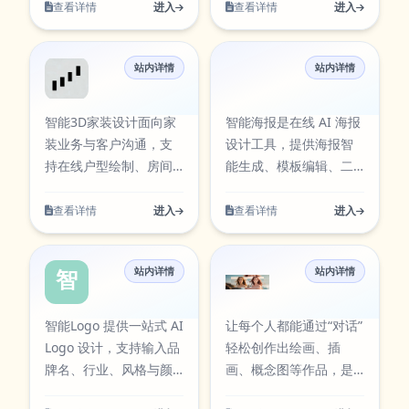
任务。在使用过程中可
队协作等多类任务。在
成、表情编辑、趣味特
清增强、扩图、抠图、
查看详情
进入
查看详情
进入
按需求调整参数与输出
使用过程中可按需求调
效和素材库浏览。
去水印等编辑能力。
方式，帮助你在保证结
整参数与输出方式，帮
果质量的同时提升执行
站内详情
助你在保证结果质量的
站内详情
智能3D家装设计
智能海报
效率，减少重复操作带
同时提升执行效率，减
来的时间成本。当前条
少重复操作带来的时间
智能3D家装设计面向家
智能海报是在线 AI 海报
目已在本站AI工具卡片
成本。当前条目已在本
装业务与客户沟通，支
设计工具，提供海报智
中同步展示，访问入
站AI工具卡片中同步展
持在线户型绘制、房间
能生成、模板编辑、二
口：
示，访问入口：
分区、门窗布置与 3D 预
维码生成、图片抠图、
https://aiapps.kunqiongai.com/#1116。
https://aiapps.kunqiongai.c
览，帮助设计方案更快
多尺寸适配和
查看详情
进入
查看详情
进入
呈现。
PNG/JPG/PDF 导出。
站内详情
站内详情
智能Logo
AI人像重绘
智能Logo 提供一站式 AI
让每个人都能通过“对话”
Logo 设计，支持输入品
轻松创作出绘画、插
牌名、行业、风格与颜
画、概念图等作品，是
色偏好生成方案，并可
想象力与技术的完美结