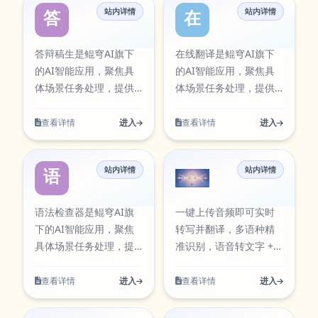
站内详情
站内详情
从输入到结果的完整流
答辩稿生
在线翻译
程，适合日常办公、内
容创作、学习研究与团
答辩稿生是鲲穹AI旗下
在线翻译是鲲穹AI旗下
队协作等多类任务。在
的AI智能应用，聚焦具
的AI智能应用，聚焦具
使用过程中可按需求调
体场景任务处理，提供
体场景任务处理，提供
整参数与输出方式，帮
清晰的输入到输出流
清晰的输入到输出流
助你在保证结果质量的
程。面向学术写作场
程。支持多语种文本理
查看详情
进入
查看详情
进入
同时提升执行效率，减
景，支持选题拓展、结
解与互译，可用于内容
少重复操作带来的时间
构优化与表达润色。该
本地化与跨语言沟通。
成本。当前条目已在本
站内详情
站内详情
工具可通过官方入口快
该工具可通过官方入口
语法检查器
音频翻译
站AI工具卡片中同步展
速访问，并提供对应图
快速访问，并提供对应
示，访问入口：
标资源，便于在工具库
图标资源，便于在工具
语法检查器是鲲穹AI旗
一键上传音频即可实时
https://aiapps.kunqiongai.co
中检索与使用。 答辩稿
库中检索与使用。 在线
下的AI智能应用，聚焦
转写并翻译，多语种精
translation。
生围绕实际使用场景设
翻译围绕实际使用场景
具体场景任务处理，提
准识别，语音转文字 +
计，支持从输入到结果
设计，支持从输入到结
供清晰的输入到输出流
翻译同步完成，高效处
的完整流程，适合日常
果的完整流程，适合日
程。聚焦文本质量提
理会议、视频、外语听
查看详情
进入
查看详情
进入
办公、内容创作、学习
常办公、内容创作、学
升，支持改写、润色与
力等场景。 音频翻译围
研究与团队协作等多类
习研究与团队协作等多
语义表达优化。该工具
绕实际使用场景设计，