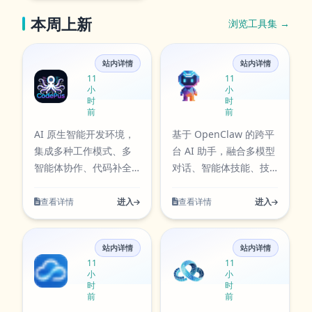
选择使用数字人分身功
本周上新
浏览工具集 →
能，就可以快速生成自
己的专属分身，并应用
CodePus
KQBot
在视频创作中。
站内详情
站内详情
11
11
2、智能拼接：闪剪提供
小
小
智能剪辑功能，可以帮
时
时
前
前
助用户快速剪辑和拼接
素材。 3、AI特
AI 原生智能开发环境，
基于 OpenClaw 的跨平
效：闪剪还提供多种AI
集成多种工作模式、多
台 AI 助手，融合多模型
特效，用户可以自由选
智能体协作、代码补全
对话、智能体技能、技
择并添加到自己的视频
与自修复调试，覆盖从
能市场和自动化工作
中，让创作更加生动有
需求到发布的完整开发
流，可处理写作、代
查看详情
进入
查看详情
进入
趣。 4、简单易
流程。
码、创作与办公任务。
用：闪剪的操作简单易
智文档
算力云享
懂，用户只需要选择自
站内详情
站内详情
11
11
己需要的素材，然后进
小
小
行简单的操作就可以完
时
时
前
前
成剪辑。 总之，闪