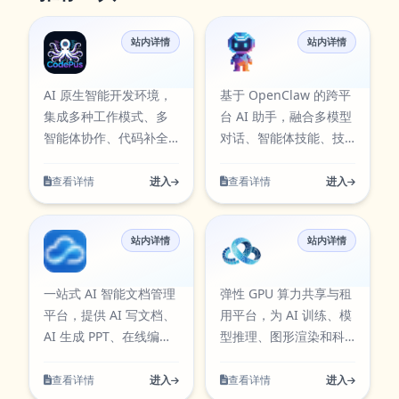
站内详情
站内详情
CodePus
KQBot
AI 原生智能开发环境，
基于 OpenClaw 的跨平
集成多种工作模式、多
台 AI 助手，融合多模型
智能体协作、代码补全
对话、智能体技能、技
与自修复调试，覆盖从
能市场和自动化工作
需求到发布的完整开发
流，可处理写作、代
查看详情
进入
查看详情
进入
流程。
码、创作与办公任务。
站内详情
站内详情
智文档
算力云享
一站式 AI 智能文档管理
弹性 GPU 算力共享与租
平台，提供 AI 写文档、
用平台，为 AI 训练、模
AI 生成 PPT、在线编
型推理、图形渲染和科
辑、文档资源、模板市
学计算提供实时供给、
场与团队协作服务。
透明账单与实例管理。
查看详情
进入
查看详情
进入