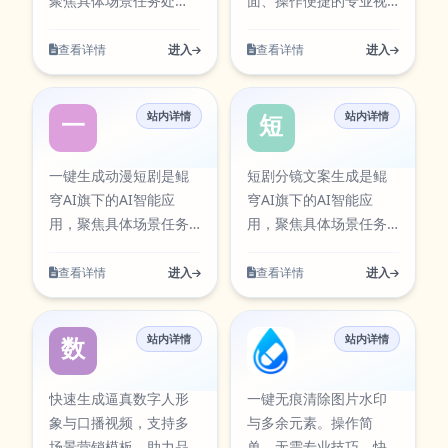
聚焦具体场景任务处
面、操作便捷的专业视
AI工具卡片中同步展
两个变体
理，提供清晰的输入到
频格式处理工具，它支
示，访问入口：
输出流程。聚焦视频创
持 MP4、AVI、MOV、
查看详情
进入
查看详情
进入
https://aiapps.kunqiongai.c
作与分镜规划，适用于
WEBM 等主流视频格式
脚本生成、镜头设计与
互转，也能从视频中提
站内详情
站内详情
内容生产。该工具可通
取 MP3 音频，还可将视
一键生成动漫短剧
短剧分镜文案
过官方入口快速访问，
频转为GIF动图或
并提供对应图标资源，
JPG/PNG 图片序列，通
一键生成动漫短剧是鲲
短剧分镜文案生成是鲲
便于在工具库中检索与
过直观的功能分区设
穹AI旗下的AI智能应
穹AI旗下的AI智能应
使用。 AI生成短剧剧本
计，用户只需在左侧导
用，聚焦具体场景任务
用，聚焦具体场景任务
围绕实际使用场景设
航栏快速切换转换器类
处理，提供清晰的输入
处理，提供清晰的输入
计，支持从输入到结果
型，点击目标格式选项
到输出流程。聚焦视频
到输出流程。聚焦视频
查看详情
进入
查看详情
进入
的完整流程，适合日常
即可启动转换，无需复
创作与分镜规划，适用
创作与分镜规划，适用
办公、内容创作、学习
杂设置，新手也能轻松
于脚本生成、镜头设计
于脚本生成、镜头设计
研究与团队协作等多类
上手，它不仅能满足剪
站内详情
站内详情
与内容生产。该工具可
与内容生产。该工具可
数字人营销视频
鲲穹去水印工
任务。在使用过程中可
辑素材准备、多媒体内
通过官方入口快速访
通过官方入口快速访
按需求调整参数与输出
容二次创作等场景需
问，并提供对应图标资
问，并提供对应图标资
快速生成逼真数字人形
一键无痕清除图片水印
方式，帮助你在保证结
求，是一款覆盖办公、
源，便于在工具库中检
源，便于在工具库中检
象与口播视频，支持多
与多余元素。操作简
果质量的同时提升执行
创作、娱乐多场景的一
索与使用。 一键生成动
索与使用。 短剧分镜文
场景营销模板，助力品
单，无需专业技巧，快