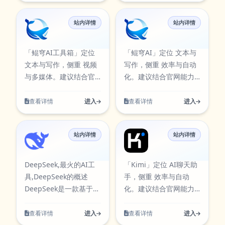
站内详情
站内详情
鲲穹AI工具箱
鲲穹AI
「鲲穹AI工具箱」定位
「鲲穹AI」定位 文本与
文本与写作，侧重 视频
写作，侧重 效率与自动
与多媒体。建议结合官
化。建议结合官网能力
网能力说明与试用评估
说明与试用评估是否匹
是否匹配你的流程。
配你的流程。
查看详情
进入
查看详情
进入
站内详情
站内详情
DeepSeek
Kimi
DeepSeek,最火的AI工
「Kimi」定位 AI聊天助
具,DeepSeek的概述
手，侧重 效率与自动
DeepSeek是一款基于
化。建议结合官网能力
Transformer结构的语
说明与试用评估是否匹
言模型，作为一款国产
配你的流程。
查看详情
进入
查看详情
进入
的超大规模参数深度学