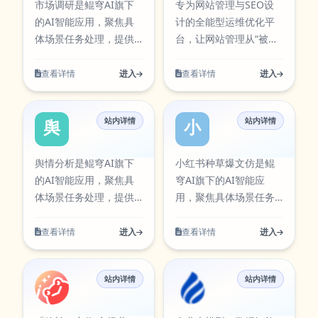
市场调研是鲲穹AI旗下
专为网站管理与SEO设
果质量的同时提升执行
果质量的同时提升执行
队协作等多类任务。在
源，便于在工具库中检
的AI智能应用，聚焦具
计的全能型运维优化平
效率，减少重复操作带
效率，减少重复操作带
使用过程中可按需求调
索与使用。 网站SEO优
体场景任务处理，提供
台，让网站管理从“被动
来的时间成本。当前条
来的时间成本。当前条
整参数与输出方式，帮
化围绕实际使用场景设
清晰的输入到输出流
维护”转向“智能运营”，
目已在本站AI工具卡片
目已在本站AI工具卡片
助你在保证结果质量的
计，支持从输入到结果
程。面向营销与运营场
数据驱动决策，优化每
查看详情
进入
查看详情
进入
中同步展示，访问入
中同步展示，访问入
同时提升执行效率，减
的完整流程，适合日常
景，支持创意生成、内
一步。 全能站长围绕实
口：
口：
少重复操作带来的时间
办公、内容创作、学习
容优化与策略分析。该
际使用场景设计，支持
https://aiapps.kunqiongai.com/#63。
https://aiapps.kunqiongai.c
成本。当前条目已在本
研究与团队协作等多类
站内详情
站内详情
工具可通过官方入口快
从输入到结果的完整流
舆情分析
小红书种草爆
站AI工具卡片中同步展
任务。在使用过程中可
速访问，并提供对应图
程，适合日常办公、内
示，访问入口：
按需求调整参数与输出
标资源，便于在工具库
容创作、学习研究与团
舆情分析是鲲穹AI旗下
小红书种草爆文仿是鲲
https://aiapps.kunqiongai.com/website-
方式，帮助你在保证结
中检索与使用。 市场调
队协作等多类任务。在
的AI智能应用，聚焦具
穹AI旗下的AI智能应
seo。
果质量的同时提升执行
研围绕实际使用场景设
使用过程中可按需求调
体场景任务处理，提供
用，聚焦具体场景任务
效率，减少重复操作带
计，支持从输入到结果
整参数与输出方式，帮
清晰的输入到输出流
处理，提供清晰的输入
来的时间成本。当前条
的完整流程，适合日常
助你在保证结果质量的
程。面向营销与运营场
到输出流程。支持多步
查看详情
进入
查看详情
进入
目已在本站AI工具卡片
办公、内容创作、学习
同时提升执行效率，减
景，支持创意生成、内
骤内容生成与结果优
中同步展示，访问入
研究与团队协作等多类
少重复操作带来的时间
容优化与策略分析。该
化，可用于日常创作、
口：
任务。在使用过程中可
成本。当前条目已在本
站内详情
站内详情
工具可通过官方入口快
办公处理与效率提升。
绘蛙
滴普科技
https://aiapps.kunqiongai.c
按需求调整参数与输出
站AI工具卡片中同步展
速访问，并提供对应图
该工具可通过官方入口
方式，帮助你在保证结
示，访问入口：
标资源，便于在工具库
快速访问，并提供对应