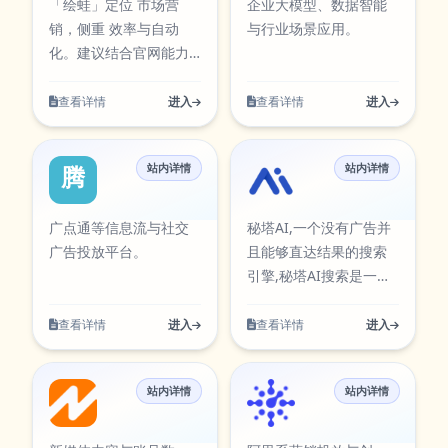
「绘蛙」定位 市场营
企业大模型、数据智能
果质量的同时提升执行
https://seo.kunqiongai.com。
中检索与使用。 舆情分
图标资源，便于在工具
销，侧重 效率与自动
与行业场景应用。
效率，减少重复操作带
析围绕实际使用场景设
库中检索与使用。 小红
化。建议结合官网能力
来的时间成本。当前条
计，支持从输入到结果
书种草爆文仿围绕实际
说明与试用评估是否匹
目已在本站AI工具卡片
的完整流程，适合日常
使用场景设计，支持从
配你的流程。
查看详情
进入
查看详情
进入
中同步展示，访问入
办公、内容创作、学习
输入到结果的完整流
口：
研究与团队协作等多类
程，适合日常办公、内
https://aiapps.kunqiongai.com/#1106。
任务。在使用过程中可
容创作、学习研究与团
站内详情
站内详情
腾讯广告
秘塔 AI 搜索
按需求调整参数与输出
队协作等多类任务。在
方式，帮助你在保证结
使用过程中可按需求调
广点通等信息流与社交
秘塔AI,一个没有广告并
果质量的同时提升执行
整参数与输出方式，帮
广告投放平台。
且能够直达结果的搜索
效率，减少重复操作带
助你在保证结果质量的
引擎,秘塔AI搜索是一个
来的时间成本。当前条
同时提升执行效率，减
没有广告并且能够直达
目已在本站AI工具卡片
少重复操作带来的时间
结果的搜索引擎。 秘塔
查看详情
进入
查看详情
进入
中同步展示，访问入
成本。当前条目已在本
AI搜索是秘塔科技旗下
口：
站AI工具卡片中同步展
的搜索产品，其产品是
https://aiapps.kunqiongai.com/#1103。
示，访问入口：
站内详情
站内详情
简单、无广告、直接的
新榜
阿里妈妈
https://aiapps.kunqiongai.c
搜索答案。 2025年2月3
日，秘塔科技宣布在秘