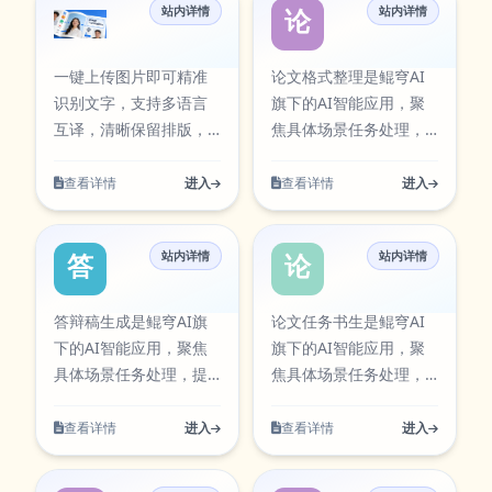
https://aiapps.kunqiongai.com/#1086。
成本。当前条目已在本
任务。在使用过程中可
站内详情
站内详情
办公处理与效率提升。
计，支持从输入到结果
图片翻译
论文格式整理
站AI工具卡片中同步展
按需求调整参数与输出
该工具可通过官方入口
的完整流程，适合日常
示，访问入口：
方式，帮助你在保证结
快速访问，并提供对应
办公、内容创作、学习
一键上传图片即可精准
论文格式整理是鲲穹AI
https://aitools.kunqiongai.com/marketing-
果质量的同时提升执行
图标资源，便于在工具
研究与团队协作等多类
识别文字，支持多语言
旗下的AI智能应用，聚
copy。
效率，减少重复操作带
库中检索与使用。 小红
任务。在使用过程中可
互译，清晰保留排版，
焦具体场景任务处理，
来的时间成本。当前条
书种草爆文仿写围绕实
按需求调整参数与输出
快速搞定外文截图、文
提供清晰的输入到输出
目已在本站AI工具卡片
际使用场景设计，支持
方式，帮助你在保证结
档、海报翻译。 图片翻
流程。面向学术写作场
查看详情
进入
查看详情
进入
中同步展示，访问入
从输入到结果的完整流
果质量的同时提升执行
译围绕实际使用场景设
景，支持选题拓展、结
口：
程，适合日常办公、内
效率，减少重复操作带
计，支持从输入到结果
构优化与表达润色。该
https://aiapps.kunqiongai.c
容创作、学习研究与团
来的时间成本。当前条
站内详情
站内详情
的完整流程，适合日常
工具可通过官方入口快
答辩稿生成
论文任务书生
队协作等多类任务。在
目已在本站AI工具卡片
办公、内容创作、学习
速访问，并提供对应图
使用过程中可按需求调
中同步展示，访问入
研究与团队协作等多类
标资源，便于在工具库
答辩稿生成是鲲穹AI旗
论文任务书生是鲲穹AI
整参数与输出方式，帮
口：
任务。在使用过程中可
中检索与使用。 论文格
下的AI智能应用，聚焦
旗下的AI智能应用，聚
助你在保证结果质量的
https://aitools.kunqiongai.com
按需求调整参数与输出
式整理围绕实际使用场
具体场景任务处理，提
焦具体场景任务处理，
同时提升执行效率，减
rewriting。
方式，帮助你在保证结
景设计，支持从输入到
供清晰的输入到输出流
提供清晰的输入到输出
少重复操作带来的时间
果质量的同时提升执行
结果的完整流程，适合
程。面向学术写作场
流程。面向学术写作场
查看详情
进入
查看详情
进入
成本。当前条目已在本
效率，减少重复操作带
日常办公、内容创作、
景，支持选题拓展、结
景，支持选题拓展、结
站AI工具卡片中同步展
来的时间成本。当前条
学习研究与团队协作等
构优化与表达润色。该
构优化与表达润色。该
示，访问入口：