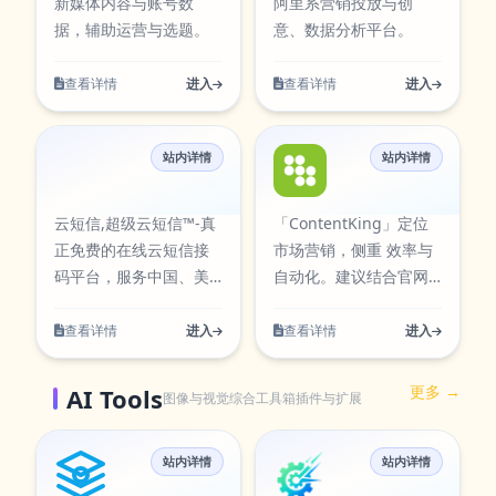
新媒体内容与账号数
阿里系营销投放与创
塔AI搜索中集成“满血版”
据，辅助运营与选题。
意、数据分析平台。
DeepSeek R1推理模
型。 2月18日，秘塔科
查看详情
进入
查看详情
进入
技宣布秘塔AI搜索上线
新的研究模式——先想
后搜 先想
站内详情
站内详情
云短信
ContentKing
云短信,超级云短信™-真
「ContentKing」定位
正免费的在线云短信接
市场营销，侧重 效率与
码平台，服务中国、美
自动化。建议结合官网
国、欧洲、加拿大等128
能力说明与试用评估是
个国家 | Receive
否匹配你的流程。
查看详情
进入
查看详情
进入
SMS。在线短信接收平
台,免费验证码接收平台,
更多 →
AI Tools
图像与视觉
综合工具箱
插件与扩展
虚拟手机号接收短信
app,哪个短信平台,云短
信概述 云短信是一种基
站内详情
站内详情
AI智能画图
万能生成器
于云计算技术的短信服