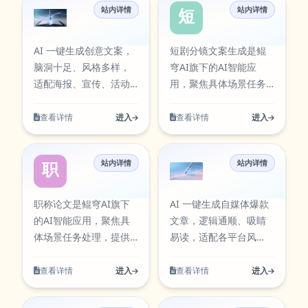
任务。在使用过程中可
类任务。在使用过程中
站内详情
站内详情
可通过官方入口快速访
支持从输入到结果的完
创意文案
短剧分镜文案
按需求调整参数与输出
可按需求调整参数与输
问，并提供对应图标资
整流程，适合日常办
方式，帮助你在保证结
出方式，帮助你在保证
源，便于在工具库中检
公、内容创作、学习研
AI 一键生成创意文案，
短剧分镜文案生成是鲲
果质量的同时提升执行
结果质量的同时提升执
索与使用。 语法检查器
究与团队协作等多类任
脑洞十足、风格多样，
穹AI旗下的AI智能应
效率，减少重复操作带
行效率，减少重复操作
围绕实际使用场景设
务。在使用过程中可按
适配海报、宣传、活动
用，聚焦具体场景任务
来的时间成本。当前条
带来的时间成本。当前
计，支持从输入到结果
需求调整参数与输出方
等场景，快速点燃灵
处理，提供清晰的输入
目已在本站AI工具卡片
条目已在本站AI工具卡
的完整流程，适合日常
式，帮助你在保证结果
感，让文案更吸睛出
到输出流程。聚焦视频
查看详情
进入
查看详情
进入
中同步展示，访问入
片中同步展示，访问入
办公、内容创作、学习
质量的同时提升执行效
彩。 创意文案围绕实际
创作与分镜规划，适用
口：
口：
研究与团队协作等多类
率，减少重复操作带来
使用场景设计，支持从
于脚本生成、镜头设计
https://aiapps.kunqiongai.com/#1089。
https://aiapps.kunqiongai.c
任务。在使用过程中可
的时间成本。当前条目
站内详情
站内详情
输入到结果的完整流
与内容生产。该工具可
职称论文
自媒体文章
按需求调整参数与输出
已在本站AI工具卡片中
程，适合日常办公、内
通过官方入口快速访
方式，帮助你在保证结
同步展示，访问入口：
容创作、学习研究与团
问，并提供对应图标资
职称论文是鲲穹AI旗下
AI 一键生成自媒体爆款
果质量的同时提升执行
https://aitools.kunqiongai.co
队协作等多类任务。在
源，便于在工具库中检
的AI智能应用，聚焦具
文章，逻辑通顺、吸睛
效率，减少重复操作带
translation。
使用过程中可按需求调
索与使用。 短剧分镜文
体场景任务处理，提供
易读，适配各平台风
来的时间成本。当前条
整参数与输出方式，帮
案生成围绕实际使用场
清晰的输入到输出流
格，快速搞定选题、大
目已在本站AI工具卡片
助你在保证结果质量的
景设计，支持从输入到
程。面向学术写作场
纲与正文，高效产出优
查看详情
进入
查看详情
进入
中同步展示，访问入
同时提升执行效率，减
结果的完整流程，适合
景，支持选题拓展、结
质内容。 自媒体文章围
口：
少重复操作带来的时间
日常办公、内容创作、
构优化与表达润色。该
绕实际使用场景设计，