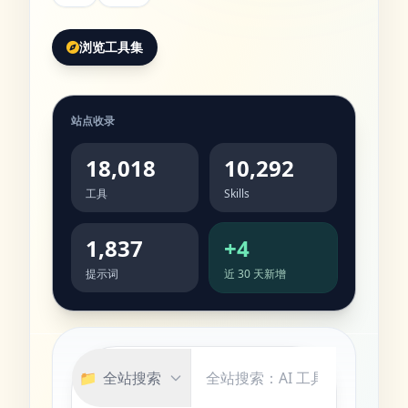
浏览工具集
站点收录
18,018
10,292
工具
Skills
1,837
+4
提示词
近 30 天新增
📁
全站搜索