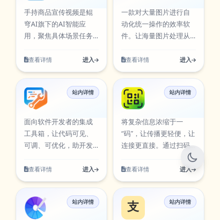
片中同步展示，访问入
示，访问入口：
并提供对应图标资源，
为 Excel 清单，还支持
手持商品宣传视频是鲲
一款对大量图片进行自
口：
https://aitools.kunqiongai.com
便于在工具库中检索与
文件分类、移动、创
穹AI旗下的AI智能应
动化统一操作的效率软
https://audio.kunqiongai.com。
imitation。
使用。 修改图片角色身
建、删除、压缩解压等
用，聚焦具体场景任务
件。让海量图片处理从
材围绕实际使用场景设
全流程操作，让你告别
处理，提供清晰的输入
“体力活”变为“自动化”，
计，支持从输入到结果
繁琐的手动整理，大幅
到输出流程。聚焦视频
专注创意，效率倍增。
查看详情
进入
查看详情
进入
的完整流程，适合日常
提升文件处理效率。 文
创作与分镜规划，适用
图片批量处理围绕实际
办公、内容创作、学习
件在线传输围绕实际使
于脚本生成、镜头设计
使用场景设计，支持从
研究与团队协作等多类
用场景设计，支持从输
站内详情
站内详情
与内容生产。该工具可
输入到结果的完整流
开发者工具
二维码生成器
任务。在使用过程中可
入到结果的完整流程，
通过官方入口快速访
程，适合日常办公、内
按需求调整参数与输出
适合日常办公、内容创
问，并提供对应图标资
容创作、学习研究与团
面向软件开发者的集成
将复杂信息浓缩于一
方式，帮助你在保证结
作、学习研究与团队协
源，便于在工具库中检
队协作等多类任务。在
工具箱，让代码可见、
“码”，让传播更轻便，让
果质量的同时提升执行
作等多类任务。在使用
索与使用。 手持商品宣
使用过程中可按需求调
可调、可优化，助开发
连接更直接。通过扫码
效率，减少重复操作带
过程中可按需求调整参
传视频围绕实际使用场
整参数与输出方式，帮
者从“能运行”走向“高
即可直接访问内容，是
来的时间成本。当前条
数与输出方式，帮助你
景设计，支持从输入到
助你在保证结果质量的
效、稳定、优雅”。 开发
连接线上线下信息的高
查看详情
进入
查看详情
进入
目已在本站AI工具卡片
在保证结果质量的同时
结果的完整流程，适合
同时提升执行效率，减
者工具围绕实际使用场
效桥梁。 二维码生成器
中同步展示，访问入
提升执行效率，减少重
日常办公、内容创作、
少重复操作带来的时间
景设计，支持从输入到
围绕实际使用场景设
口：
复操作带来的时间成
学习研究与团队协作等
成本。当前条目已在本
站内详情
站内详情
结果的完整流程，适合
计，支持从输入到结果
色彩工坊
支付宝MCP体
https://aiapps.kunqiongai.com/#1140。
本。当前条目已在本站
多类任务。在使用过程
站AI工具卡片中同步展
日常办公、内容创作、
的完整流程，适合日常