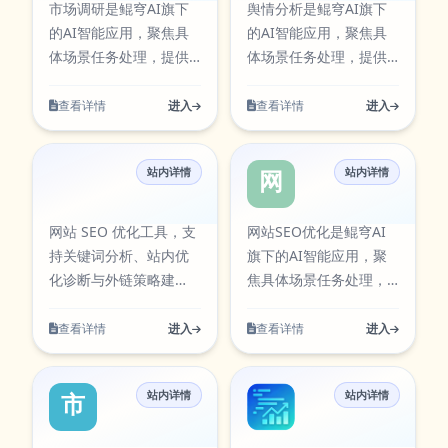
问，并提供对应图标资
快速访问，并提供对应
市场调研是鲲穹AI旗下
舆情分析是鲲穹AI旗下
源，便于在工具库中检
图标资源，便于在工具
的AI智能应用，聚焦具
的AI智能应用，聚焦具
索与使用。 网站SEO优
库中检索与使用。 小红
体场景任务处理，提供
体场景任务处理，提供
化围绕实际使用场景设
书种草爆文仿写围绕实
清晰的输入到输出流
清晰的输入到输出流
计，支持从输入到结果
际使用场景设计，支持
程。面向营销与运营场
程。面向营销与运营场
查看详情
进入
查看详情
进入
的完整流程，适合日常
从输入到结果的完整流
景，支持创意生成、内
景，支持创意生成、内
办公、内容创作、学习
程，适合日常办公、内
容优化与策略分析。该
容优化与策略分析。该
研究与团队协作等多类
容创作、学习研究与团
站内详情
站内详情
工具可通过官方入口快
工具可通过官方入口快
网站SEO优化
网站SEO优化
任务。在使用过程中可
队协作等多类任务。在
速访问，并提供对应图
速访问，并提供对应图
按需求调整参数与输出
使用过程中可按需求调
标资源，便于在工具库
标资源，便于在工具库
网站 SEO 优化工具，支
网站SEO优化是鲲穹AI
方式，帮助你在保证结
整参数与输出方式，帮
中检索与使用。 市场调
中检索与使用。 舆情分
持关键词分析、站内优
旗下的AI智能应用，聚
果质量的同时提升执行
助你在保证结果质量的
研围绕实际使用场景设
析围绕实际使用场景设
化诊断与外链策略建
焦具体场景任务处理，
效率，减少重复操作带
同时提升执行效率，减
计，支持从输入到结果
计，支持从输入到结果
议，助力提升网站搜索
提供清晰的输入到输出
来的时间成本。当前条
少重复操作带来的时间
的完整流程，适合日常
的完整流程，适合日常
引擎排名与自然流量。
流程。支持多步骤内容
查看详情
进入
查看详情
进入
目已在本站AI工具卡片
成本。当前条目已在本
办公、内容创作、学习
办公、内容创作、学习
网站SEO优化围绕实际
生成与结果优化，可用
中同步展示，访问入
站AI工具卡片中同步展
研究与团队协作等多类
研究与团队协作等多类
使用场景设计，支持从
于日常创作、办公处理
口：
示，访问入口：
任务。在使用过程中可
任务。在使用过程中可
站内详情
站内详情
输入到结果的完整流
与效率提升。该工具可
市场调研
全能站长
https://aiapps.kunqiongai.com/#75。
https://aiapps.kunqiongai.c
按需求调整参数与输出
按需求调整参数与输出
程，适合日常办公、内
通过官方入口快速访
方式，帮助你在保证结
方式，帮助你在保证结
容创作、学习研究与团
问，并提供对应图标资