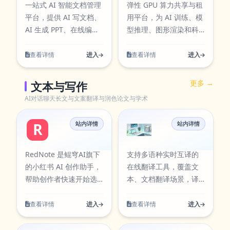
剪是一个简单易用、智
一站式 AI 智能文档管理
弹性 GPU 算力共享与租
能高效的剪辑工具，适
平台，提供 AI 写文档、
用平台，为 AI 训练、模
合所有需要剪辑视频的
AI 生成 PPT、在线编
型推理、图形渲染和科
用户使用。 , 闪剪是华
辑、文档资源、模板市
学计算提供实时供给、
为旗下的一款AI智能视
场与团队协作服务。
透明账单与实例管理。
查看详情
进入
查看详情
进入
频剪辑工具，具有以下
特点： 1、快速剪辑：用
更多 →
文本与写作
户只需要将自己的素材
AI对话聊天
长文与文案
翻译与润色
论文与学术
导入到应用中，选择使
用数字人分身功能，就
站内详情
站内详情
可以快速生成自己的专
RedNote 小红书AI创作助手
在线翻译
属分身，并应用在视频
创作中。 2、智能拼接：
RedNote 是鲲穹AI旗下
支持多语种实时互译的
闪剪提供智能剪辑功
的小红书 AI 创作助手，
在线翻译工具，覆盖文
能，可以帮助用户快速
帮助创作者快速开始选
本、文档翻译场景，译
剪辑和拼接素材。 3、AI
题、撰写笔记文案、优
文精准流畅，助力跨语
特效：闪剪还提供多种
化标题与提升内容生产
言沟通与内容处理高效
查看详情
进入
查看详情
进入
AI特效，用户可
效率。
完成。 在线翻译围绕实
际使用场景设计，支持