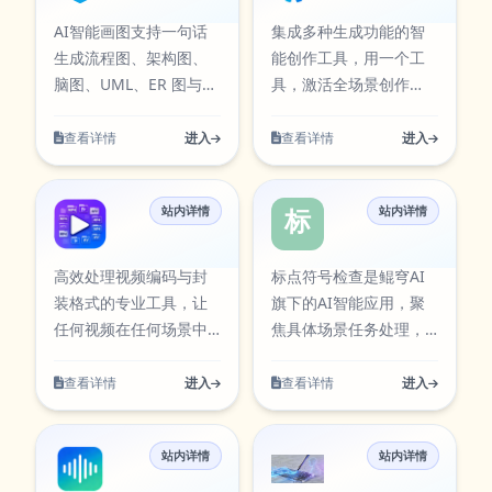
务解决方案，它提供了
AI智能画图支持一句话
集成多种生成功能的智
一种便捷、高效、安全
生成流程图、架构图、
能创作工具，用一个工
的方式来发送和接收短
脑图、UML、ER 图与网
具，激活全场景创作
信。通过云短信，用户
络拓扑图，并可通过对
力，无论需要什么内
可以使用Web接口或API
话修改、文件导入和识
容，只要输入想法，剩
查看详情
进入
查看详情
进入
进行访问，实现短信的
图复刻继续完善图表。
下的交给“万能生成器”。
发送和管理。 云短信主
万能生成器围绕实际使
要功能 云短信的主要功
站内详情
站内详情
用场景设计，支持从输
视频格式助手
标点符号检查
能包括： 1. 短信发送：
入到结果的完整流程，
用户可以向手机用户发
适合日常办公、内容创
高效处理视频编码与封
标点符号检查是鲲穹AI
送各种类型的短信，如
作、学习研究与团队协
装格式的专业工具，让
旗下的AI智能应用，聚
验证码、通知、营销
作等多类任务。在使用
任何视频在任何场景中
焦具体场景任务处理，
过程中可按需求调整参
流畅播放，转换无忧，
提供清晰的输入到输出
数与输出方式，帮助你
创作更自由。 视频格式
流程。支持信息结构整
查看详情
进入
查看详情
进入
在保证结果质量的同时
助手围绕实际使用场景
理与流程表达，提升整
提升执行效率，减少重
设计，支持从输入到结
理效率与可读性。该工
复操作带来的时间成
站内详情
站内详情
果的完整流程，适合日
具可通过官方入口快速
音频处理大师
文本仿写
本。当前条目已在本站
常办公、内容创作、学
访问，并提供对应图标