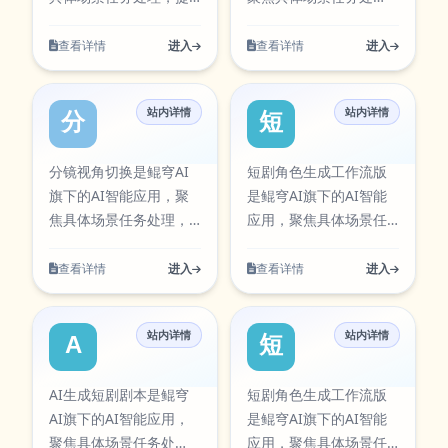
需求调整参数与输出方
实际使用场景设计，支
供清晰的输入到输出流
理，提供清晰的输入到
式，帮助你在保证结果
持从输入到结果的完整
程。聚焦视频创作与分
输出流程。聚焦视频创
查看详情
进入
查看详情
进入
质量的同时提升执行效
流程，适合日常办公、
镜规划，适用于脚本生
作与分镜规划，适用于
率，减少重复操作带来
内容创作、学习研究与
成、镜头设计与内容生
脚本生成、镜头设计与
的时间成本。当前条目
团队协作等多类任务。
站内详情
站内详情
产。该工具可通过官方
内容生产。该工具可通
分镜视角切换
短剧角色生成
已在本站AI工具卡片中
在使用过程中可按需求
入口快速访问，并提供
过官方入口快速访问，
同步展示，访问入口：
调整参数与输出方式，
对应图标资源，便于在
并提供对应图标资源，
分镜视角切换是鲲穹AI
短剧角色生成工作流版
https://aiapps.kunqiongai.com/digital-
帮助你在保证结果质量
工具库中检索与使用。
便于在工具库中检索与
旗下的AI智能应用，聚
是鲲穹AI旗下的AI智能
human-marketing-
的同时提升执行效率，
AI换装-短剧围绕实际使
使用。 图文分镜表生成
焦具体场景任务处理，
应用，聚焦具体场景任
video。
减少重复操作带来的时
用场景设计，支持从输
围绕实际使用场景设
提供清晰的输入到输出
务处理，提供清晰的输
间成本。当前条目已在
入到结果的完整流程，
计，支持从输入到结果
流程。聚焦视频创作与
入到输出流程。聚焦视
查看详情
进入
查看详情
进入
本站AI工具卡片中同步
适合日常办公、内容创
的完整流程，适合日常
分镜规划，适用于脚本
频创作与分镜规划，适
展示，访问入口：
作、学习研究与团队协
办公、内容创作、学习
生成、镜头设计与内容
用于脚本生成、镜头设
https://aiapps.kunqiongai.c
作等多类任务。在使用
研究与团队协作等多类
站内详情
站内详情
生产。该工具可通过官
计与内容生产。该工具
AI生成短剧剧本
短剧角色生成
过程中可按需求调整参
任务。在使用过程中可
方入口快速访问，并提
可通过官方入口快速访
数与输出方式，帮助你
按需求调整参数与输出
供对应图标资源，便于
问，并提供对应图标资
AI生成短剧剧本是鲲穹
短剧角色生成工作流版
在保证结果质量的同时
方式，帮助你在保证结
在工具库中检索与使
源，便于在工具库中检
AI旗下的AI智能应用，
是鲲穹AI旗下的AI智能
提升执行效率，减少重
果质量的同时提升执行
用。 分镜视角切换围绕
索与使用。 短剧角色生
聚焦具体场景任务处
应用，聚焦具体场景任