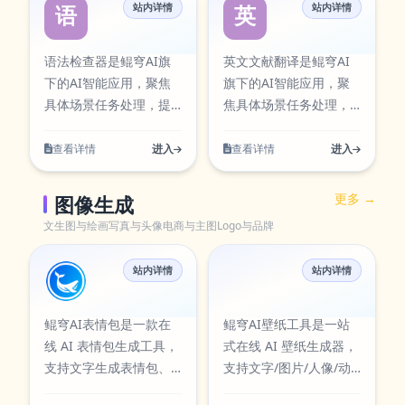
目已在本站AI工具卡片
多类任务。在使用过程
站内详情
站内详情
工具可通过官方入口快
工具可通过官方入口快
语法检查器
英文文献翻译
https://aiapps.kunqiongai.com/#28。
中同步展示，访问入
中可按需求调整参数与
速访问，并提供对应图
速访问，并提供对应图
口：
输出方式，帮助你在保
标资源，便于在工具库
标资源，便于在工具库
语法检查器是鲲穹AI旗
英文文献翻译是鲲穹AI
https://aitools.kunqiongai.com/image-
证结果质量的同时提升
中检索与使用。 答辩稿
中检索与使用。 论文任
下的AI智能应用，聚焦
旗下的AI智能应用，聚
translation。
执行效率，减少重复操
生成围绕实际使用场景
务书生围绕实际使用场
具体场景任务处理，提
焦具体场景任务处理，
作带来的时间成本。当
设计，支持从输入到结
景设计，支持从输入到
供清晰的输入到输出流
提供清晰的输入到输出
前条目已在本站AI工具
果的完整流程，适合日
结果的完整流程，适合
程。聚焦文本质量提
流程。支持多语种文本
查看详情
进入
查看详情
进入
卡片中同步展示，访问
常办公、内容创作、学
日常办公、内容创作、
升，支持改写、润色与
理解与互译，可用于内
入口：
习研究与团队协作等多
学习研究与团队协作等
语义表达优化。该工具
容本地化与跨语言沟
更多 →
图像生成
https://aiapps.kunqiongai.c
类任务。在使用过程中
多类任务。在使用过程
可通过官方入口快速访
通。该工具可通过官方
文生图与绘画
写真与头像
电商与主图
Logo与品牌
可按需求调整参数与输
中可按需求调整参数与
问，并提供对应图标资
入口快速访问，并提供
出方式，帮助你在保证
输出方式，帮助你在保
源，便于在工具库中检
对应图标资源，便于在
结果质量的同时提升执
站内详情
证结果质量的同时提升
站内详情
索与使用。 语法检查器
工具库中检索与使用。
鲲穹AI表情包
AI壁纸工具
行效率，减少重复操作
执行效率，减少重复操
围绕实际使用场景设
英文文献翻译围绕实际
带来的时间成本。当前
作带来的时间成本。当
计，支持从输入到结果
使用场景设计，支持从
鲲穹AI表情包是一款在
鲲穹AI壁纸工具是一站
条目已在本站AI工具卡
前条目已在本站AI工具
的完整流程，适合日常
输入到结果的完整流
线 AI 表情包生成工具，
式在线 AI 壁纸生成器，
片中同步展示，访问入
卡片中同步展示，访问
办公、内容创作、学习
程，适合日常办公、内
支持文字生成表情包、
支持文字/图片/人像/动
口：
入口：
研究与团队协作等多类
容创作、学习研究与团
图片转表情包、批量生
态壁纸生成，并提供超
https://aiapps.kunqiongai.com/#46。
https://aiapps.kunqiongai.c