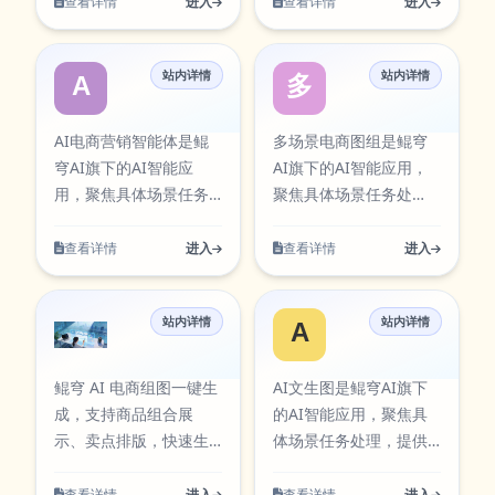
流程。支持多步骤内容
到输出流程。面向营销
查看详情
进入
查看详情
进入
AI工具卡片中同步展
条目已在本站AI工具卡
程，适合日常办公、内
程，适合日常办公、内
生成与结果优化，可用
与运营场景，支持创意
示，访问入口：
片中同步展示，访问入
容创作、学习研究与团
容创作、学习研究与团
于日常创作、办公处理
生成、内容优化与策略
https://aiapps.kunqiongai.com/#17。
口：
队协作等多类任务。在
队协作等多类任务。在
站内详情
站内详情
与效率提升。该工具可
分析。该工具可通过官
AI电商营销智能体
多场景电商图
https://aiapps.kunqiongai.c
使用过程中可按需求调
使用过程中可按需求调
通过官方入口快速访
方入口快速访问，并提
整参数与输出方式，帮
整参数与输出方式，帮
问，并提供对应图标资
供对应图标资源，便于
AI电商营销智能体是鲲
多场景电商图组是鲲穹
助你在保证结果质量的
助你在保证结果质量的
源，便于在工具库中检
在工具库中检索与使
穹AI旗下的AI智能应
AI旗下的AI智能应用，
同时提升执行效率，减
同时提升执行效率，减
索与使用。 电商评论分
用。 电商服饰营销
用，聚焦具体场景任务
聚焦具体场景任务处
少重复操作带来的时间
少重复操作带来的时间
析围绕实际使用场景设
OOTD围绕实际使用场景
处理，提供清晰的输入
理，提供清晰的输入到
成本。当前条目已在本
成本。当前条目已在本
计，支持从输入到结果
设计，支持从输入到结
到输出流程。面向营销
输出流程。面向视觉创
查看详情
进入
查看详情
进入
站AI工具卡片中同步展
站AI工具卡片中同步展
的完整流程，适合日常
果的完整流程，适合日
与运营场景，支持创意
作与图像处理，支持元
示，访问入口：
示，访问入口：
办公、内容创作、学习
常办公、内容创作、学
生成、内容优化与策略
素生成、风格扩展与素
https://aiapps.kunqiongai.com/#1060。
https://aiapps.kunqiongai.c
研究与团队协作等多类
习研究与团队协作等多
站内详情
站内详情
分析。该工具可通过官
材优化。该工具可通过
电商组图
AI文生图
任务。在使用过程中可
类任务。在使用过程中
方入口快速访问，并提
官方入口快速访问，并
按需求调整参数与输出
可按需求调整参数与输
供对应图标资源，便于
提供对应图标资源，便
鲲穹 AI 电商组图一键生
AI文生图是鲲穹AI旗下
方式，帮助你在保证结
出方式，帮助你在保证
在工具库中检索与使
于在工具库中检索与使
成，支持商品组合展
的AI智能应用，聚焦具
果质量的同时提升执行
结果质量的同时提升执
用。 AI电商营销智能体
用。 多场景电商图组围
示、卖点排版，快速生
体场景任务处理，提供
效率，减少重复操作带
行效率，减少重复操作
围绕实际使用场景设
绕实际使用场景设计，
成成套高清组图，适配
清晰的输入到输出流
来的时间成本。当前条
带来的时间成本。当前
计，支持从输入到结果
支持从输入到结果的完
淘宝、拼多多、抖音电
程。面向视觉创作与图
查看详情
进入
查看详情
进入