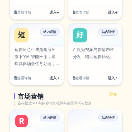
效率，减少重复操作带
提升执行效率，减少重
实际使用场景设计，支
案生成围绕实际使用场
务处理，提供清晰的输
提供清晰的输入到输出
来的时间成本。当前条
复操作带来的时间成
持从输入到结果的完整
景设计，支持从输入到
入到输出流程。聚焦视
流程。聚焦视频创作与
查看详情
进入
查看详情
进入
目已在本站AI工具卡片
本。当前条目已在本站
流程，适合日常办公、
结果的完整流程，适合
频创作与分镜规划，适
分镜规划，适用于脚本
中同步展示，访问入
AI工具卡片中同步展
内容创作、学习研究与
日常办公、内容创作、
用于脚本生成、镜头设
生成、镜头设计与内容
口：
示，访问入口：
团队协作等多类任务。
学习研究与团队协作等
站内详情
站内详情
计与内容生产。该工具
生产。该工具可通过官
短剧角色生成
好看视频短剧
https://aiapps.kunqiongai.com/#1067。
https://aiapps.kunqiongai.c
在使用过程中可按需求
多类任务。在使用过程
可通过官方入口快速访
方入口快速访问，并提
调整参数与输出方式，
中可按需求调整参数与
问，并提供对应图标资
供对应图标资源，便于
短剧角色生成是鲲穹AI
百度短视频与剧情内容
帮助你在保证结果质量
输出方式，帮助你在保
源，便于在工具库中检
在工具库中检索与使
旗下的AI智能应用，聚
分发，辅助短剧触达。
的同时提升执行效率，
证结果质量的同时提升
索与使用。 短剧全流程
用。 分镜视角切换围绕
焦具体场景任务处理，
减少重复操作带来的时
执行效率，减少重复操
创作智能体围绕实际使
实际使用场景设计，支
提供清晰的输入到输出
间成本。当前条目已在
作带来的时间成本。当
用场景设计，支持从输
持从输入到结果的完整
流程。聚焦视频创作与
查看详情
进入
查看详情
进入
本站AI工具卡片中同步
前条目已在本站AI工具
入到结果的完整流程，
流程，适合日常办公、
分镜规划，适用于脚本
展示，访问入口：
卡片中同步展示，访问
适合日常办公、内容创
内容创作、学习研究与
生成、镜头设计与内容
更多 →
市场营销
https://aiapps.kunqiongai.com/#1056。
入口：
作、学习研究与团队协
团队协作等多类任务。
生产。该工具可通过官
https://aiapps.kunqiongai.c
广告与投放
SEO与内容增长
社媒与运营
调研与数据
作等多类任务。在使用
在使用过程中可按需求
方入口快速访问，并提
过程中可按需求调整参
调整参数与输出方式，
供对应图标资源，便于
数与输出方式，帮助你
站内详情
帮助你在保证结果质量
站内详情
在工具库中检索与使
RedNote 小红书AI创作助手
智能海报
在保证结果质量的同时
的同时提升执行效率，
用。 短剧角色生成围绕