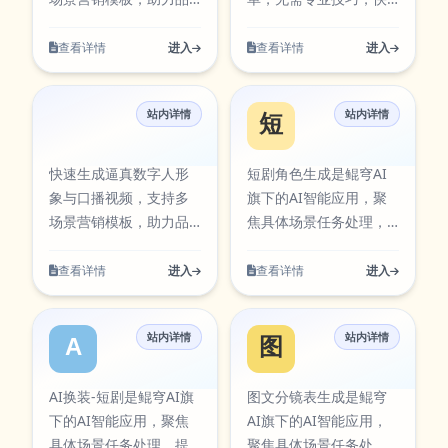
效率，减少重复操作带
站式数字内容处理中
漫短剧围绕实际使用场
案生成围绕实际使用场
牌高效产出宣传内容，
速处理、画质无损，支
来的时间成本。当前条
心。
景设计，支持从输入到
景设计，支持从输入到
降低视频制作成本与周
持批量高效处理 鲲穹去
查看详情
进入
查看详情
进入
目已在本站AI工具卡片
结果的完整流程，适合
结果的完整流程，适合
期。 数字人营销视频围
水印工具围绕实际使用
中同步展示，访问入
日常办公、内容创作、
日常办公、内容创作、
绕实际使用场景设计，
场景设计，支持从输入
口：
学习研究与团队协作等
学习研究与团队协作等
站内详情
站内详情
支持从输入到结果的完
到结果的完整流程，适
数字人营销视频
短剧角色生成
https://aiapps.kunqiongai.com/#24。
多类任务。在使用过程
多类任务。在使用过程
整流程，适合日常办
合日常办公、内容创
中可按需求调整参数与
中可按需求调整参数与
公、内容创作、学习研
作、学习研究与团队协
快速生成逼真数字人形
短剧角色生成是鲲穹AI
输出方式，帮助你在保
输出方式，帮助你在保
究与团队协作等多类任
作等多类任务。在使用
象与口播视频，支持多
旗下的AI智能应用，聚
证结果质量的同时提升
证结果质量的同时提升
务。在使用过程中可按
过程中可按需求调整参
场景营销模板，助力品
焦具体场景任务处理，
执行效率，减少重复操
执行效率，减少重复操
需求调整参数与输出方
数与输出方式，帮助你
牌高效产出宣传内容，
提供清晰的输入到输出
作带来的时间成本。当
作带来的时间成本。当
式，帮助你在保证结果
在保证结果质量的同时
降低视频制作成本与周
流程。聚焦视频创作与
查看详情
进入
查看详情
进入
前条目已在本站AI工具
前条目已在本站AI工具
质量的同时提升执行效
提升执行效率，减少重
期。 数字人营销视频围
分镜规划，适用于脚本
卡片中同步展示，访问
卡片中同步展示，访问
率，减少重复操作带来
复操作带来的时间成
绕实际使用场景设计，
生成、镜头设计与内容
入口：
入口：
的时间成本。当前条目
本。当前条目已在本站
站内详情
站内详情
支持从输入到结果的完
生产。该工具可通过官
AI换装-短剧
图文分镜表生
https://aiapps.kunqiongai.com/#10。
https://aiapps.kunqiongai.c
已在本站AI工具卡片中
AI工具卡片中同步展
整流程，适合日常办
方入口快速访问，并提
同步展示，访问入口：
示，访问入口：
公、内容创作、学习研
供对应图标资源，便于
AI换装-短剧是鲲穹AI旗
图文分镜表生成是鲲穹
https://aiapps.kunqiongai.com/#102。
https://shuiyin.kunqiongai.c
究与团队协作等多类任
在工具库中检索与使
下的AI智能应用，聚焦
AI旗下的AI智能应用，
务。在使用过程中可按
用。 短剧角色生成围绕
具体场景任务处理，提
聚焦具体场景任务处