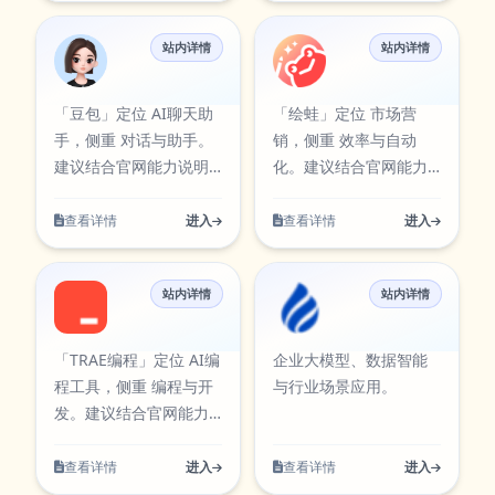
习模型，具有强大的性
站内详情
站内详情
能和广泛的应用前景。
豆包
绘蛙
它能够帮助用户解决各
种复杂的问题、生成高
「豆包」定位 AI聊天助
「绘蛙」定位 市场营
质量的文本、进行深入
手，侧重 对话与助手。
销，侧重 效率与自动
的数据分析等。
建议结合官网能力说明
化。建议结合官网能力
DeepSeek的主要功能
与试用评估是否匹配你
说明与试用评估是否匹
DeepSeek的功能包括但
的流程。
配你的流程。
查看详情
进入
查看详情
进入
不限于
站内详情
站内详情
TRAE编程
滴普科技
「TRAE编程」定位 AI编
企业大模型、数据智能
程工具，侧重 编程与开
与行业场景应用。
发。建议结合官网能力
说明与试用评估是否匹
配你的流程。
查看详情
进入
查看详情
进入