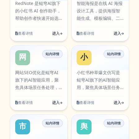
提升执行效率，减少重
减少重复操作带来的时
实际使用场景设计，支
RedNote 是鲲穹AI旗下
智能海报是在线 AI 海报
复操作带来的时间成
间成本。当前条目已在
持从输入到结果的完整
的小红书 AI 创作助手，
设计工具，提供海报智
本。当前条目已在本站
本站AI工具卡片中同步
流程，适合日常办公、
帮助创作者快速开始选
能生成、模板编辑、二
AI工具卡片中同步展
展示，访问入口：
内容创作、学习研究与
题、撰写笔记文案、优
维码生成、图片抠图、
示，访问入口：
https://aiapps.kunqiongai.c
团队协作等多类任务。
化标题与提升内容生产
多尺寸适配和
查看详情
进入
查看详情
进入
https://aiapps.kunqiongai.com/#1000。
在使用过程中可按需求
效率。
PNG/JPG/PDF 导出。
调整参数与输出方式，
帮助你在保证结果质量
站内详情
站内详情
网站SEO优化
小红书种草爆
的同时提升执行效率，
减少重复操作带来的时
网站SEO优化是鲲穹AI
小红书种草爆文仿写是
间成本。当前条目已在
旗下的AI智能应用，聚
鲲穹AI旗下的AI智能应
本站AI工具卡片中同步
焦具体场景任务处理，
用，聚焦具体场景任务
展示，访问入口：
提供清晰的输入到输出
处理，提供清晰的输入
https://aiapps.kunqiongai.com/#1048。
流程。支持多步骤内容
到输出流程。支持多步
查看详情
进入
查看详情
进入
生成与结果优化，可用
骤内容生成与结果优
于日常创作、办公处理
化，可用于日常创作、
站内详情
站内详情
与效率提升。该工具可
办公处理与效率提升。
市场调研
舆情分析
通过官方入口快速访
该工具可通过官方入口