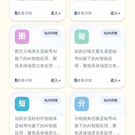
复操作带来的时间成
效率，减少重复操作带
实际使用场景设计，支
成工作流版围绕实际使
理，提供清晰的输入到
务处理，提供清晰的输
本。当前条目已在本站
来的时间成本。当前条
持从输入到结果的完整
用场景设计，支持从输
输出流程。聚焦视频创
入到输出流程。聚焦视
查看详情
进入
查看详情
进入
AI工具卡片中同步展
目已在本站AI工具卡片
流程，适合日常办公、
入到结果的完整流程，
作与分镜规划，适用于
频创作与分镜规划，适
示，访问入口：
中同步展示，访问入
内容创作、学习研究与
适合日常办公、内容创
脚本生成、镜头设计与
用于脚本生成、镜头设
https://aiapps.kunqiongai.com/#23。
口：
团队协作等多类任务。
作、学习研究与团队协
站内详情
站内详情
内容生产。该工具可通
计与内容生产。该工具
图文分镜表生
短剧分镜文案
https://aiapps.kunqiongai.c
在使用过程中可按需求
作等多类任务。在使用
过官方入口快速访问，
可通过官方入口快速访
调整参数与输出方式，
过程中可按需求调整参
并提供对应图标资源，
问，并提供对应图标资
图文分镜表生是鲲穹AI
短剧分镜文案生成是鲲
帮助你在保证结果质量
数与输出方式，帮助你
便于在工具库中检索与
源，便于在工具库中检
旗下的AI智能应用，聚
穹AI旗下的AI智能应
的同时提升执行效率，
在保证结果质量的同时
使用。 AI生成短剧剧本
索与使用。 短剧角色生
焦具体场景任务处理，
用，聚焦具体场景任务
减少重复操作带来的时
提升执行效率，减少重
围绕实际使用场景设
成工作流版围绕实际使
提供清晰的输入到输出
处理，提供清晰的输入
间成本。当前条目已在
复操作带来的时间成
计，支持从输入到结果
用场景设计，支持从输
流程。聚焦视频创作与
到输出流程。聚焦视频
查看详情
进入
查看详情
进入
本站AI工具卡片中同步
本。当前条目已在本站
的完整流程，适合日常
入到结果的完整流程，
分镜规划，适用于脚本
创作与分镜规划，适用
展示，访问入口：
AI工具卡片中同步展
办公、内容创作、学习
适合日常办公、内容创
生成、镜头设计与内容
于脚本生成、镜头设计
https://aiapps.kunqiongai.com/#15。
示，访问入口：
研究与团队协作等多类
作、学习研究与团队协
站内详情
站内详情
生产。该工具可通过官
与内容生产。该工具可
短剧全流程创作智能体
分镜视角切换
https://aiapps.kunqiongai.c
任务。在使用过程中可
作等多类任务。在使用
方入口快速访问，并提
通过官方入口快速访
按需求调整参数与输出
过程中可按需求调整参
供对应图标资源，便于
问，并提供对应图标资
短剧全流程创作智能体
分镜视角切换是鲲穹AI
方式，帮助你在保证结
数与输出方式，帮助你
在工具库中检索与使
源，便于在工具库中检
是鲲穹AI旗下的AI智能
旗下的AI智能应用，聚
果质量的同时提升执行
在保证结果质量的同时
用。 图文分镜表生围绕
索与使用。 短剧分镜文
应用，聚焦具体场景任
焦具体场景任务处理，